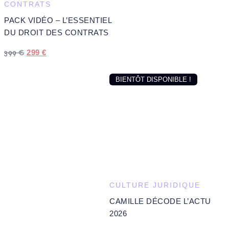
CONTRATS
PACK VIDÉO – L’ESSENTIEL
DU DROIT DES CONTRATS
LE
LE
399
€
299
€
PRIX
PRIX
INITIAL
ACTUEL
BIENTÔT DISPONIBLE !
ÉTAIT :
EST :
399 €.
299 €.
CULTURE JURIDIQUE
CAMILLE DÉCODE L’ACTU
2026