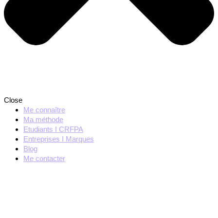
Close
Me connaître
Ma méthode
Etudiants I CRFPA
Entreprises I Marques
Blog
Me contacter