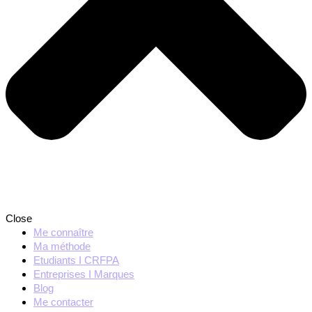
Close
Me connaître
Ma méthode
Etudiants I CRFPA
Entreprises I Marques
Blog
Me contacter